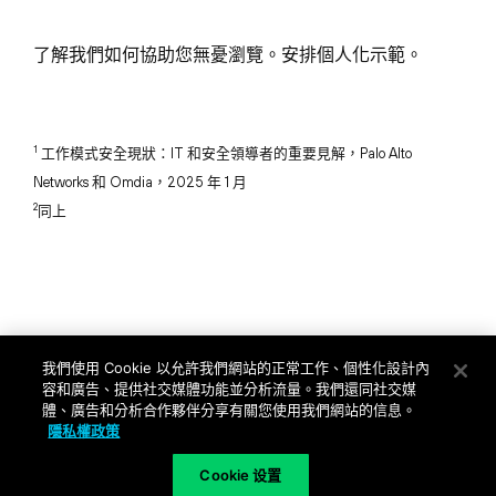
了解我們如何協助您無憂瀏覽。安排個人化示範。
1
工作模式安全現狀：IT 和安全領導者的重要見解，Palo Alto
Networks 和 Omdia，2025 年 1 月
2
同上
©
2026
Palo Alto Networks, Inc.
保留所有權利。
我們使用 Cookie 以允許我們網站的正常工作、個性化設計內
隱私權
|
使用條款
|
聯絡我們
容和廣告、提供社交媒體功能並分析流量。我們還同社交媒
體、廣告和分析合作夥伴分享有關您使用我們網站的信息。
隱私權政策
Cookie 设置
立即和我們聯絡