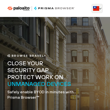
BROWSE BRAVELY
CLOSE YOUR
SECURITY GAP
PROTECT WORK ON
UNMANAGED DEVICES
Safely enable BYOD in minutes with
Prisma Browser™